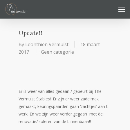
Skip
Men
to
main
content
Update!!
By
Leonthien Vermulst
18 maart
2017
Geen categorie
Er is weer van alles gedaan / gebeurt bij The
Vermulst Stables!! Er zijn er weer zadelmak
gemaakt, keuringspaarden gaan ‘zachtjes’ aan t
werk. En we zijn weer verder gegaan met de
renovatie/isoleren van de binnenbaan!!