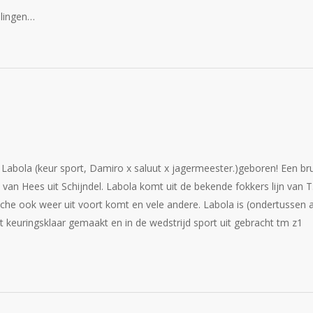
elingen…
 Labola (keur sport, Damiro x saluut x jagermeester.)geboren! Een br
 van Hees uit Schijndel. Labola komt uit de bekende fokkers lijn van T
he ook weer uit voort komt en vele andere. Labola is (ondertussen a
 keuringsklaar gemaakt en in de wedstrijd sport uit gebracht tm z1