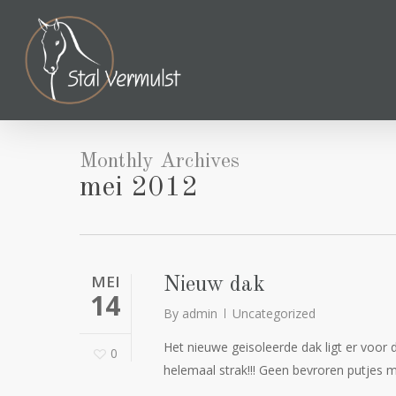
Skip
to
main
content
Monthly Archives
mei 2012
MEI
Nieuw dak
14
By
admin
Uncategorized
Het nieuwe geisoleerde dak ligt er voor de
0
helemaal strak!!! Geen bevroren putjes m