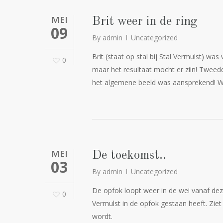
MEI
Brit weer in de ring
09
By
admin
Uncategorized
Brit (staat op stal bij Stal Vermulst) wa
0
maar het resultaat mocht er ziin! Tweed
het algemene beeld was aansprekend! W
MEI
De toekomst..
03
By
admin
Uncategorized
De opfok loopt weer in de wei vanaf deze
0
Vermulst in de opfok gestaan heeft. Ziet
wordt.