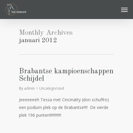
Skip
Men
to
main
content
Monthly Archives
januari 2012
Brabantse kampioenschappen
Schijdel
By
admin
Uncategorized
Jeeeeeeeh Tessa met Cincinatty (don schuffro)
een podium plek op de Brabantse!!!! De vierde
plek 196 punten!!!!!!!!!!!!!