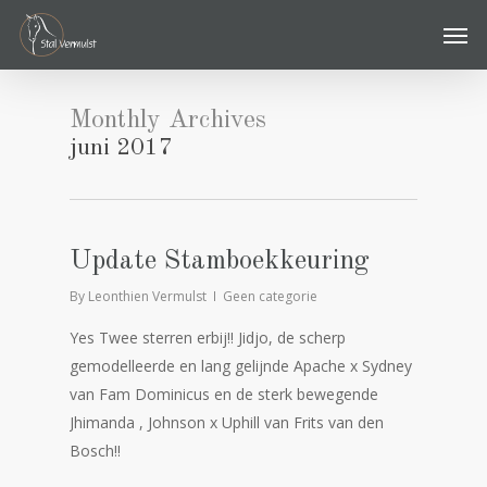
Skip
Men
to
main
content
Monthly Archives
juni 2017
Update Stamboekkeuring
By
Leonthien Vermulst
Geen categorie
Yes Twee sterren erbij!! Jidjo, de scherp
gemodelleerde en lang gelijnde Apache x Sydney
van Fam Dominicus en de sterk bewegende
Jhimanda , Johnson x Uphill van Frits van den
Bosch!!