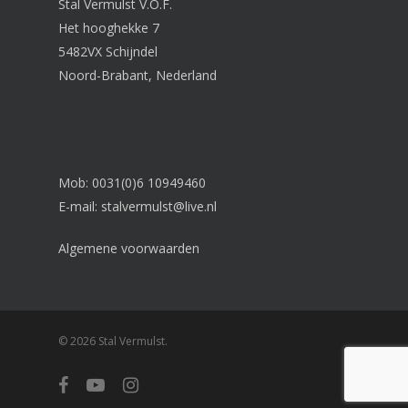
Stal Vermulst V.O.F.
Het hooghekke 7
5482VX Schijndel
Noord-Brabant, Nederland
Mob: 0031(0)6 10949460
E-mail:
stalvermulst@live.nl
Algemene voorwaarden
© 2026 Stal Vermulst.
facebook
youtube
instagram