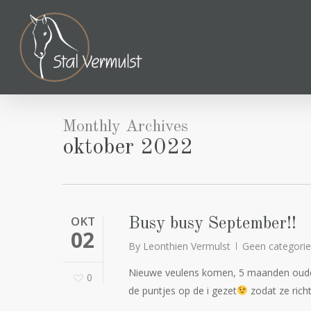
Skip
to
main
content
Monthly Archives
oktober 2022
OKT
Busy busy September!!
02
By
Leonthien Vermulst
Geen categorie
Nieuwe veulens komen, 5 maanden oude v
0
de puntjes op de i gezet
zodat ze rich