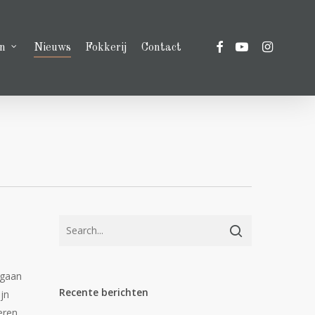
facebook
youtube
instagram
n
Nieuws
Fokkerij
Contact
 gaan
Recente berichten
jn
eren