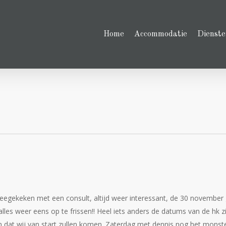
Home
Accommodatie
Dienste
eegekeken met een consult, altijd weer interessant, de 30 november
les weer eens op te frissen!! Heel iets anders de datums van de hk zi
jn dat wij van start zullen komen. Zaterdag met dennis nog het monst