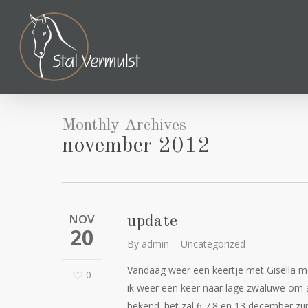
Skip
to
main
content
Monthly Archives
november 2012
NOV
update
20
By
admin
Uncategorized
Vandaag weer een keertje met Gisella m
0
ik weer een keer naar lage zwaluwe om al
bekend. het zal 6,7.8 en 13 december zi