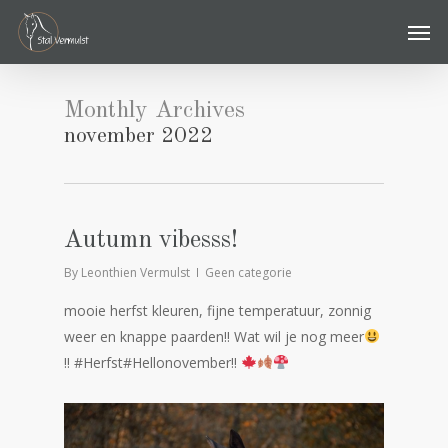
Skip
Men
to
main
content
Monthly Archives
november 2022
Autumn vibesss!
By
Leonthien Vermulst
Geen categorie
mooie herfst kleuren, fijne temperatuur, zonnig
weer en knappe paarden!! Wat wil je nog meer
!! #Herfst#Hellonovember!!