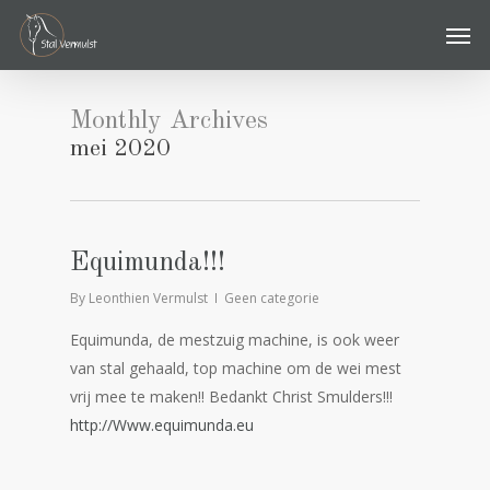
Skip
Men
to
main
content
Monthly Archives
mei 2020
Equimunda!!!
By
Leonthien Vermulst
Geen categorie
Equimunda, de mestzuig machine, is ook weer
van stal gehaald, top machine om de wei mest
vrij mee te maken!! Bedankt Christ Smulders!!!
http://Www.equimunda.eu