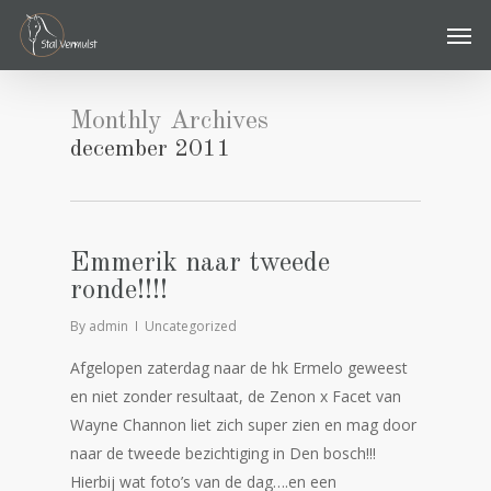
Skip
Men
to
main
content
Monthly Archives
december 2011
Emmerik naar tweede
ronde!!!!
By
admin
Uncategorized
Afgelopen zaterdag naar de hk Ermelo geweest
en niet zonder resultaat, de Zenon x Facet van
Wayne Channon liet zich super zien en mag door
naar de tweede bezichtiging in Den bosch!!!
Hierbij wat foto’s van de dag….en een