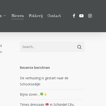
facebook
youtube
instagram
n
Nieuws
Fokkerij
Contact
ed
an
Recente berichten
De verhuizing is gestart naar de
Schootsedijk!
Bijna zover…
Times dressage
in Schijndel City,