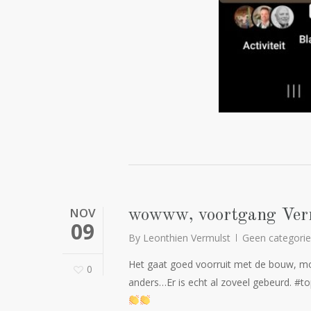
NOV
wowww, voortgang Verm
09
By
Leonthien Vermulst
Geen categorie
Het gaat goed voorruit met de bouw, mom
0
anders…Er is echt al zoveel gebeurd. #to