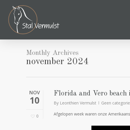
Skip
to
main
content
Monthly Archives
november 2024
NOV
Florida and Vero beach 
10
By
Leonthien Vermulst
Geen categorie
Afgelopen week waren onze Amerikaanse
0