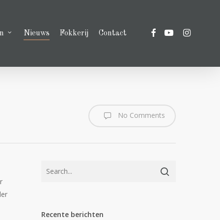
facebook
youtube
instagram
n
Nieuws
Fokkerij
Contact
No Comments
r
der
Recente berichten