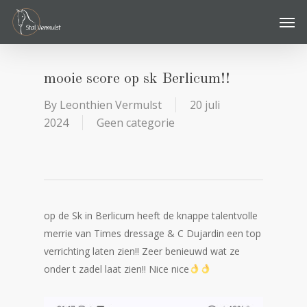
Skip
Men
to
main
content
mooie score op sk Berlicum!!
By
Leonthien Vermulst
20 juli
2024
Geen categorie
op de Sk in Berlicum heeft de knappe talentvolle
merrie van Times dressage & C Dujardin een top
verrichting laten zien!! Zeer benieuwd wat ze
onder t zadel laat zien!! Nice nice