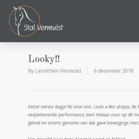
Skip
to
main
content
Looky!!
By
Leonthien Vermulst
6 december 2018
Gister eerste dagje hk voor ons. Look a like utopia, d
verpletterende performance zien! Helaas voor op dit m
gehad en enorm genoten van dat gave bewegings mecha