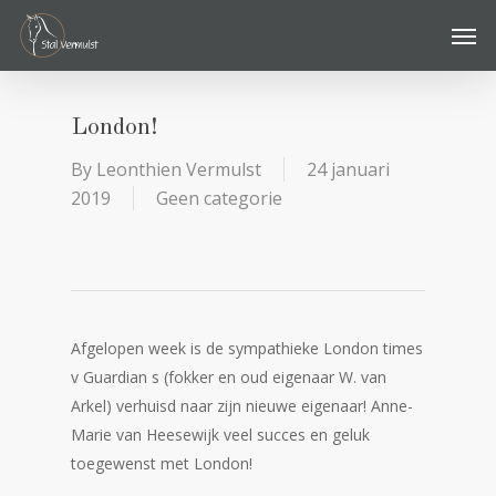
Skip
Men
to
main
content
London!
By
Leonthien Vermulst
24 januari
2019
Geen categorie
Afgelopen week is de sympathieke London times
v Guardian s (fokker en oud eigenaar W. van
Arkel) verhuisd naar zijn nieuwe eigenaar! Anne-
Marie van Heesewijk veel succes en geluk
toegewenst met London!