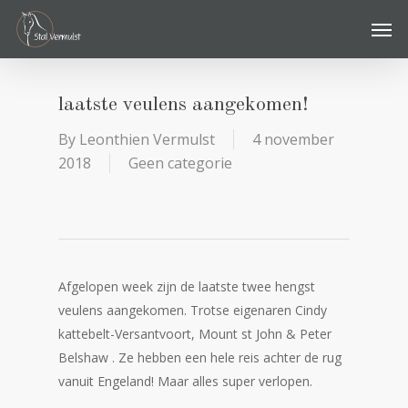
Skip
Men
to
main
content
laatste veulens aangekomen!
By
Leonthien Vermulst
4 november
2018
Geen categorie
Afgelopen week zijn de laatste twee hengst
veulens aangekomen. Trotse eigenaren Cindy
kattebelt-Versantvoort, Mount st John & Peter
Belshaw . Ze hebben een hele reis achter de rug
vanuit Engeland! Maar alles super verlopen.