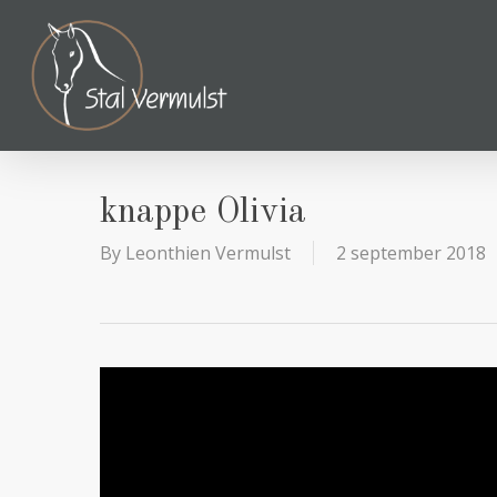
Skip
to
main
content
knappe Olivia
By
Leonthien Vermulst
2 september 2018