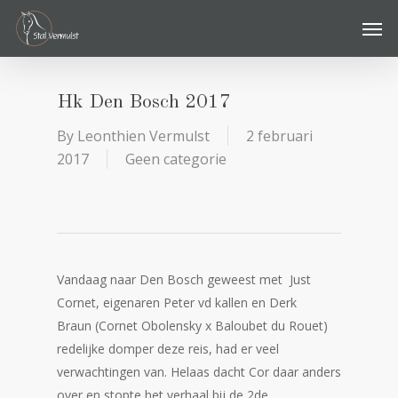
Skip
Men
to
main
content
Hk Den Bosch 2017
By
Leonthien Vermulst
2 februari
2017
Geen categorie
Vandaag naar Den Bosch geweest met Just
Cornet, eigenaren Peter vd kallen en Derk
Braun (Cornet Obolensky x Baloubet du Rouet)
redelijke domper deze reis, had er veel
verwachtingen van. Helaas dacht Cor daar anders
over en stopte het verhaal bij de 2de