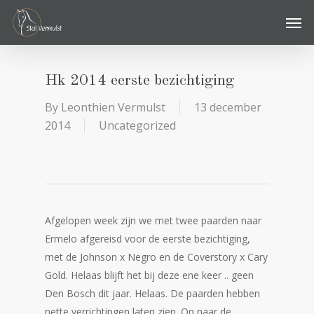
Skip
Men
to
main
content
Hk 2014 eerste bezichtiging
By
Leonthien Vermulst
13 december
2014
Uncategorized
Afgelopen week zijn we met twee paarden naar
Ermelo afgereisd voor de eerste bezichtiging,
met de Johnson x Negro en de Coverstory x Cary
Gold. Helaas blijft het bij deze ene keer .. geen
Den Bosch dit jaar. Helaas. De paarden hebben
nette verrichtingen laten zien. Op naar de