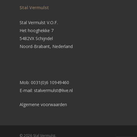
Stal Vermulst
Stal Vermulst V.O.F.
Het hooghekke 7
5482VX Schijndel
Noord-Brabant, Nederland
Mob: 0031(0)6 10949460
E-mail:
stalvermulst@live.nl
Algemene voorwaarden
© 2026 Stal Vermulst.