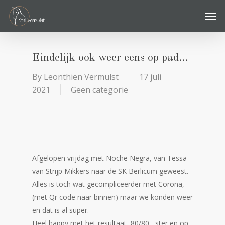
Skip
Men
to
main
content
Eindelijk ook weer eens op pad…
By
Leonthien Vermulst
17 juli
2021
Geen categorie
Afgelopen vrijdag met Noche Negra, van Tessa
van Strijp Mikkers naar de SK Berlicum geweest.
Alles is toch wat gecompliceerder met Corona,
(met Qr code naar binnen) maar we konden weer
en dat is al super.
Heel happy met het resultaat, 80/80 , ster en op