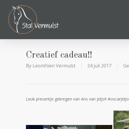
Skip
to
main
content
Creatief cadeau!!
By
Leonthien Vermulst
24 juli 2017
Ge
Leuk presentje gekregen van Ans van Jidjo!! #oscarJidjoi