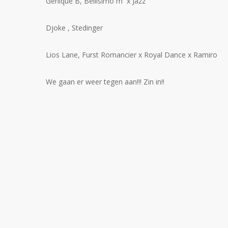
Genique B, Bellisimo m x Jazz
Djoke , Stedinger
Lios Lane, Furst Romancier x Royal Dance x Ramiro
We gaan er weer tegen aan!!! Zin in!!