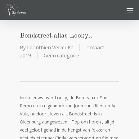
Skip
Men
to
main
content
Bondstreet alias Looky..
By
Leonthien Vermulst
2 maart
2019
Geen categorie
leuk nieuws over Looky, de Bordeaux x San
Remo nu in eigendom van Joop van Uitert en Ad
Valk, nu door t leven als Bondstreet, is in
Oldenburg aangewezen !! Top om horen , altijd
veel geloof gehad in de hengst van fokker en
destijds eigenaar Cindy Versantvoort en fijn mee