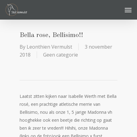
Skip
Men
to
main
content
Bella rose, Bellisimo!!
By
Leonthien Vermulst
3 november
2018
Geen categorie
Laatst zitten kijken naar Isabelle Werth met Bella
rosé, een prachtige atletische merrie van
Bellisimo, nou als onze 1, 5 jarige Madonna vh
hooghekke ook een beetje die richting op gaat
ben ik zeer te vreden!!! Hihihi, onze Madonna
(links op de foto)ook een Bellisimo x furst