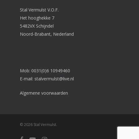
Stal Vermulst V.O.F.
Het hooghekke 7
5482VX Schijndel
Noord-Brabant, Nederland
Mob: 0031(0)6 10949460
E-mail:
stalvermulst@live.nl
Algemene voorwaarden
© 2026 Stal Vermulst.
facebook
youtube
instagram