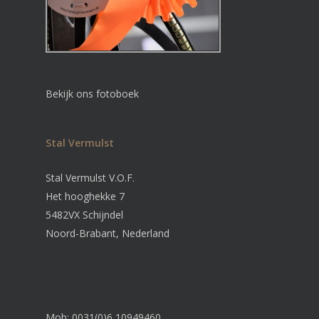
Bekijk ons fotoboek
Stal Vermulst
Stal Vermulst V.O.F.
Het hooghekke 7
5482VX Schijndel
Noord-Brabant, Nederland
Mob: 0031(0)6 10949460