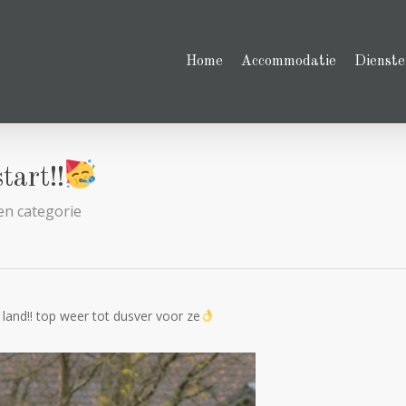
Home
Accommodatie
Dienste
art!!
en categorie
t land!! top weer tot dusver voor ze