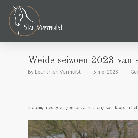
Skip
to
main
content
Weide seizoen 2023 van st
By
Leonthien Vermulst
5 mei 2023
Ge
mooiiiii, alles goed gegaan, al het jong spul loopt in he