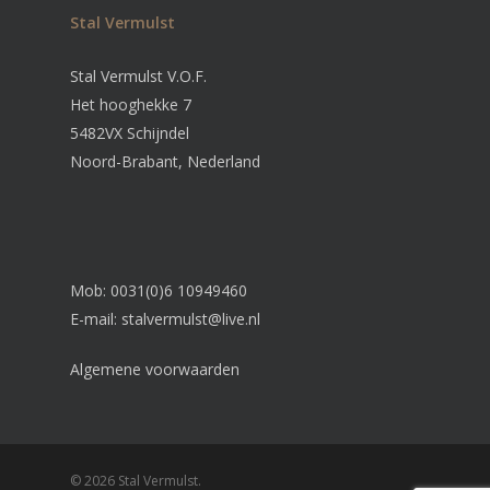
Stal Vermulst
Stal Vermulst V.O.F.
Het hooghekke 7
5482VX Schijndel
Noord-Brabant, Nederland
Mob: 0031(0)6 10949460
E-mail:
stalvermulst@live.nl
Algemene voorwaarden
© 2026 Stal Vermulst.