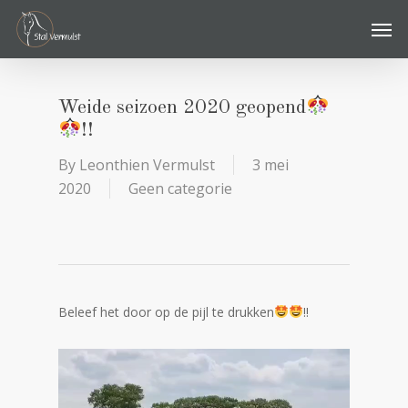
Skip
Men
to
main
content
Weide seizoen 2020 geopend
!!
By
Leonthien Vermulst
3 mei
2020
Geen categorie
Beleef het door op de pijl te drukken
!!