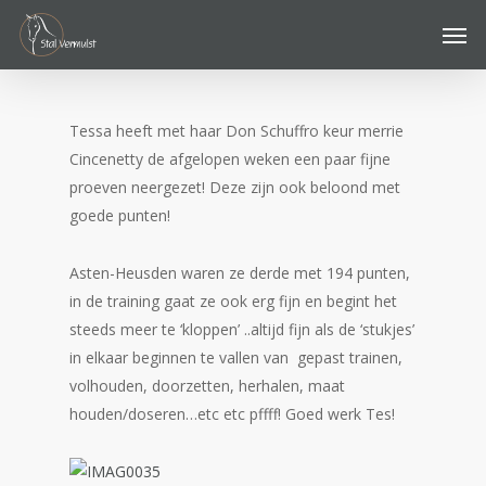
Skip
Men
to
main
content
Tessa heeft met haar Don Schuffro keur merrie
Cincenetty de afgelopen weken een paar fijne
proeven neergezet! Deze zijn ook beloond met
goede punten!
Asten-Heusden waren ze derde met 194 punten,
in de training gaat ze ook erg fijn en begint het
steeds meer te ‘kloppen’ ..altijd fijn als de ‘stukjes’
in elkaar beginnen te vallen van gepast trainen,
volhouden, doorzetten, herhalen, maat
houden/doseren…etc etc pffff! Goed werk Tes!