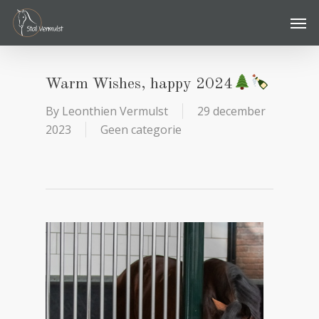
Skip
Men
to
main
content
Warm Wishes, happy 2024
By
Leonthien Vermulst
29 december
2023
Geen categorie