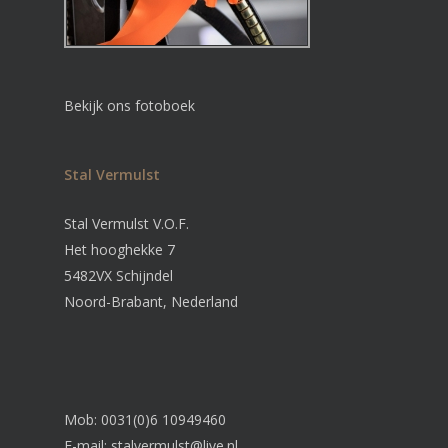
Bekijk ons fotoboek
Stal Vermulst
Stal Vermulst V.O.F.
Het hooghekke 7
5482VX Schijndel
Noord-Brabant, Nederland
Mob: 0031(0)6 10949460
E-mail:
stalvermulst@live.nl