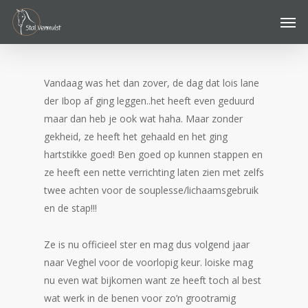
Skip
Men
to
main
content
Vandaag was het dan zover, de dag dat lois lane
der Ibop af ging leggen..het heeft even geduurd
maar dan heb je ook wat haha. Maar zonder
gekheid, ze heeft het gehaald en het ging
hartstikke goed! Ben goed op kunnen stappen en
ze heeft een nette verrichting laten zien met zelfs
twee achten voor de souplesse/lichaamsgebruik
en de stap!!!
Ze is nu officieel ster en mag dus volgend jaar
naar Veghel voor de voorlopig keur. loiske mag
nu even wat bijkomen want ze heeft toch al best
wat werk in de benen voor zo’n grootramig