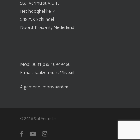
Stal Vermulst V.O.F.
Het hooghekke 7
5482VX Schijndel
Noord-Brabant, Nederland
Mob: 0031(0)6 10949460
E-mail:
stalvermulst@live.nl
Algemene voorwaarden
© 2026 Stal Vermulst.
facebook
youtube
instagram