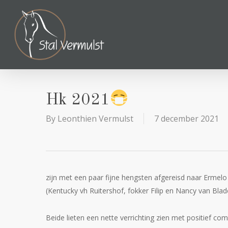
Skip
to
main
content
Hk 2021
By
Leonthien Vermulst
7 december 2021
zijn met een paar fijne hengsten afgereisd naar Ermel
(Kentucky vh Ruitershof, fokker Filip en Nancy van Blad
Beide lieten een nette verrichting zien met positief c