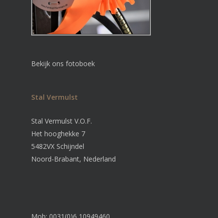
Bekijk ons fotoboek
Stal Vermulst
Stal Vermulst V.O.F.
Het hooghekke 7
5482VX Schijndel
Noord-Brabant, Nederland
Mob: 0031(0)6 10949460