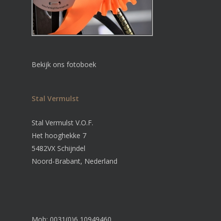
Bekijk ons fotoboek
Stal Vermulst
Stal Vermulst V.O.F.
Het hooghekke 7
5482VX Schijndel
Noord-Brabant, Nederland
Mob: 0031(0)6 10949460