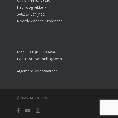
Stal Vermulst V.O.F.
Het hooghekke 7
5482VX Schijndel
Noord-Brabant, Nederland
Mob: 0031(0)6 10949460
E-mail:
stalvermulst@live.nl
Algemene voorwaarden
© 2026 Stal Vermulst.
facebook
youtube
instagram