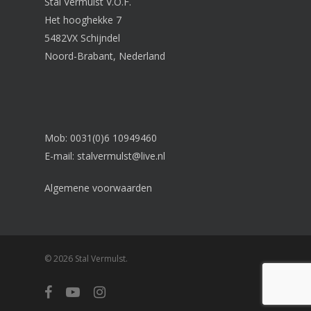
Stal Vermulst V.O.F.
Het hooghekke 7
5482VX Schijndel
Noord-Brabant, Nederland
Mob: 0031(0)6 10949460
E-mail:
stalvermulst@live.nl
Algemene voorwaarden
© 2026 Stal Vermulst.
facebook
youtube
instagram