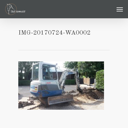
Skip
Men
to
main
content
IMG-20170724-WA0002