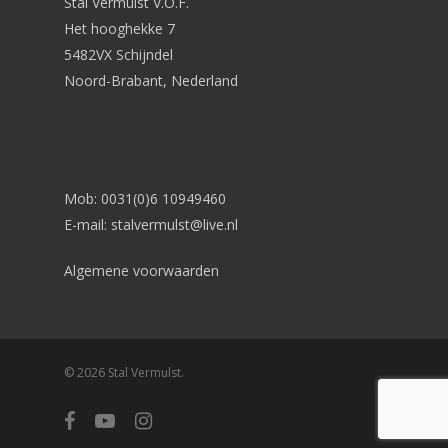
Stal Vermulst V.O.F.
Het hooghekke 7
5482VX Schijndel
Noord-Brabant, Nederland
Mob: 0031(0)6 10949460
E-mail:
stalvermulst@live.nl
Algemene voorwaarden
© 2026 Stal Vermulst.
facebook
youtube
instagram