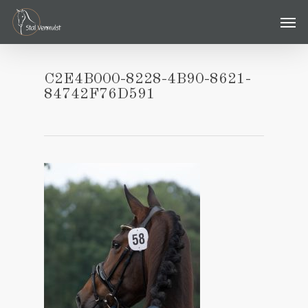
Skip
Men
to
main
content
C2E4B000-8228-4B90-8621-
84742F76D591