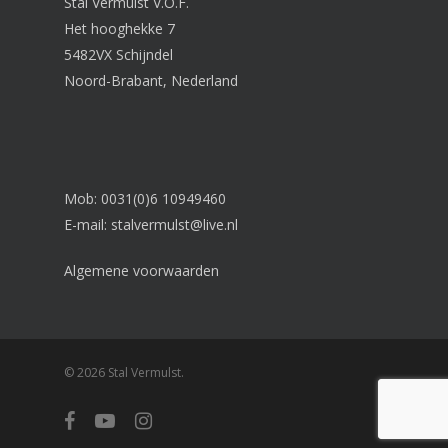
Stal Vermulst V.O.F.
Het hooghekke 7
5482VX Schijndel
Noord-Brabant, Nederland
Mob: 0031(0)6 10949460
E-mail:
stalvermulst@live.nl
Algemene voorwaarden
© 2026 Stal Vermulst.
facebook
youtube
instagram