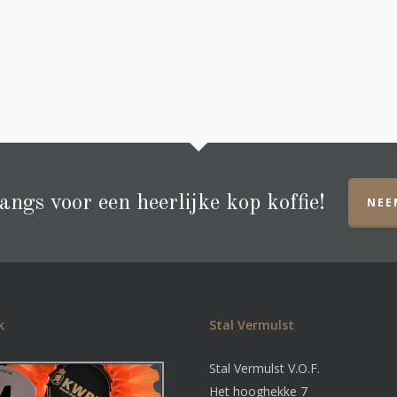
ngs voor een heerlijke kop koffie!
NEE
k
Stal Vermulst
Stal Vermulst V.O.F.
Het hooghekke 7