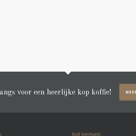
ngs voor een heerlijke kop koffie!
NEE
k
Stal Vermulst