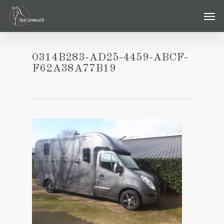
Skip
Men
to
main
content
0314B283-AD25-4459-ABCF-
F62A38A77B19