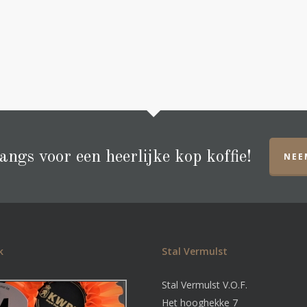
ngs voor een heerlijke kop koffie!
NEE
k
Stal Vermulst
Stal Vermulst V.O.F.
Het hooghekke 7