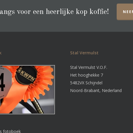
ngs voor een heerlijke kop koffie!
NEE
k
Stal Vermulst
Stal Vermulst V.O.F.
Het hooghekke 7
5482VX Schijndel
Noord-Brabant, Nederland
ns fotoboek