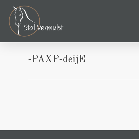
Skip
to
main
content
-PAXP-deijE