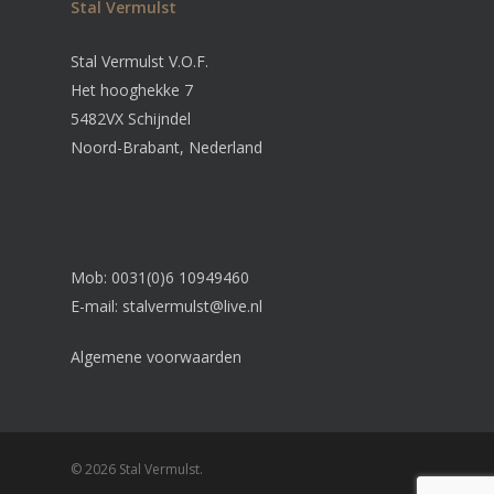
Stal Vermulst
Stal Vermulst V.O.F.
Het hooghekke 7
5482VX Schijndel
Noord-Brabant, Nederland
Mob: 0031(0)6 10949460
E-mail:
stalvermulst@live.nl
Algemene voorwaarden
© 2026 Stal Vermulst.