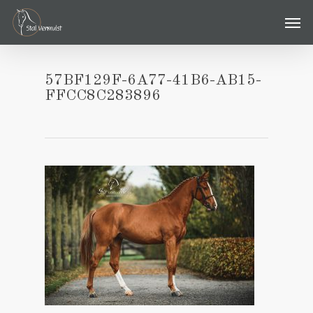
Skip
Men
to
main
content
57BF129F-6A77-41B6-AB15-
FFCC8C283896