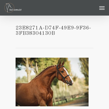
Skip
Men
to
main
content
23E8271A-D74F-49E9-9F36-
3FB38304130B