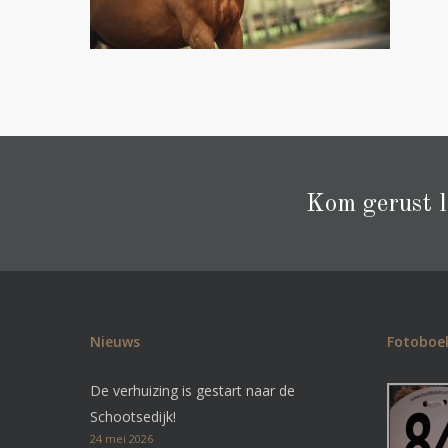
Kom gerust la
Nieuws
Fotoboe
De verhuizing is gestart naar de
Schootsedijk!
24 mei 2026