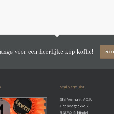
ngs voor een heerlijke kop koffie!
NEE
k
Stal Vermulst
Stal Vermulst V.O.F.
Het hooghekke 7
5482VX Schijndel