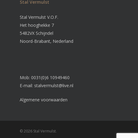
Stal Vermulst
Stal Vermulst V.O.F.
Het hooghekke 7
5482VX Schijndel
Noord-Brabant, Nederland
Mob: 0031(0)6 10949460
E-mail:
stalvermulst@live.nl
Algemene voorwaarden
© 2026 Stal Vermulst.