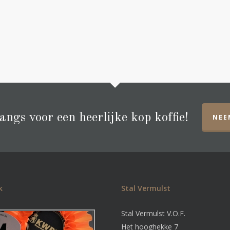
ngs voor een heerlijke kop koffie!
NEE
k
Stal Vermulst
Stal Vermulst V.O.F.
Het hooghekke 7